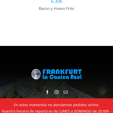
6.30
€
Bacon y Huevo Frito
En estos momentos no atendemos pedidos online.
© Copyright 2020 -
2026 | Diseñado por
D&D Serveis
| Todos los
Nuestro horario de reparto es de LUNES a DOMINGO de 20:00h -
derechos reservados