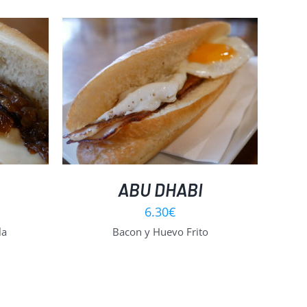
ABU DHABI
6.30
€
la
Bacon y Huevo Frito