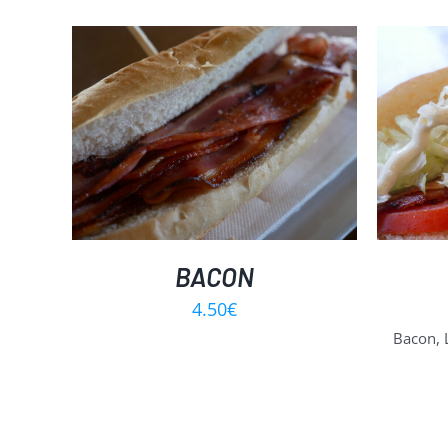
DETALLES
BACON
4.50
€
Bacon, 