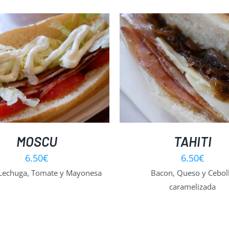
DETALLES
DETALLES
MOSCU
TAHITI
6.50
€
6.50
€
Lechuga, Tomate y Mayonesa
Bacon, Queso y Cebol
caramelizada