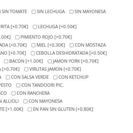
SIN TOMATE
SIN LECHUGA
SIN MAYONESA
FRITA
[+0.70€]
LECHUGA
[+0.50€]
.00€]
PIMIENTO ROJO
[+0.70€]
ZADA
[+0.70€]
MIEL
[+0.30€]
CON MOSTAZA
SANO
[+0.70€]
CEBOLLA DESHIDRATADA
[+0.50€]
BACON
[+1.00€]
JAMON YORK
[+0.70€]
A
[+0.70€]
VIRUTAS JAMON
[+0.70€]
A
CON SALSA VERDE
CON KETCHUP
PESTO
CON TANDOORI PIC.
SCO
CON RANCHERA
 ALLIOLI
CON MAYONESA
NTE
[+1.00€]
EN PAN SIN GLUTEN
[+0.80€]