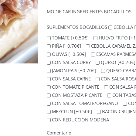
MODIFICAR INGREDIENTES BOCADILLOS
SUPLEMENTOS BOCADILLOS
CEBOLLA 
TOMATE
[+0.50€]
HUEVO FRITO
[+1
PIÑA
[+0.70€]
CEBOLLA CARAMELI
OLIVAS
[+0.50€]
ESCAMAS PARME
CON SALSA CURRY
QUESO
[+0.70€]
JAMON PAIS
[+0.70€]
QUESO CABR
CON SALSA CARNE
CON SALSA ROS
CON TOMATE PICANTE
CON SALSA 
CON MOSTAZA PICANTE
CON TABA
CON SALSA TOMATE/OREGANO
CON
MEZCLUN
[+0.50€]
BACON CRUJIE
CON REDUCCION MODENA
Comentario