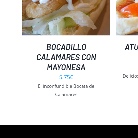
LLES
SELECT OPTIONS
/
DETALLES
BOCADILLO
ATU
CALAMARES CON
MAYONESA
Delicio
5.75
€
El inconfundible Bocata de
Calamares