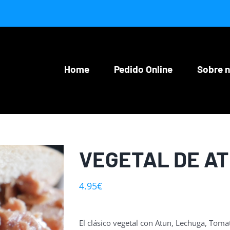
Home
Pedido Online
Sobre 
VEGETAL DE A
4.95
€
El clásico vegetal con Atun, Lechuga, Tom