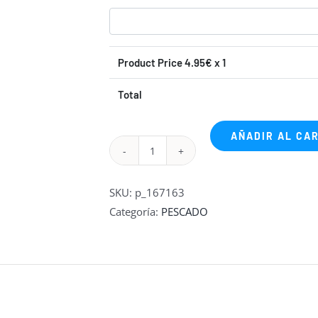
Product Price
4.95
€ x 1
Total
AÑADIR AL CA
VEGETAL
DE
SKU:
p_167163
ATUN
Categoría:
PESCADO
cantidad