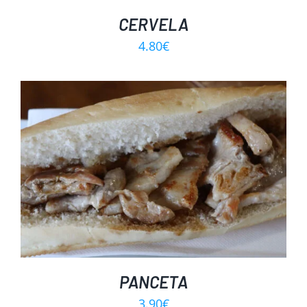
CERVELA
4.80
€
PANCETA
3.90
€