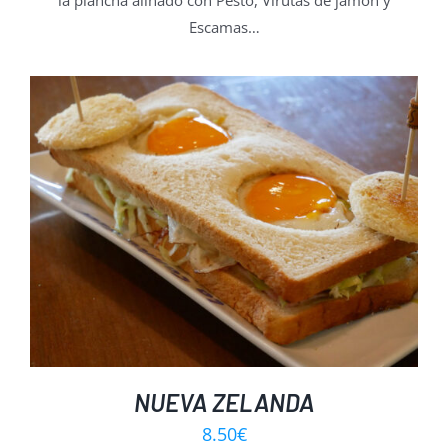
la plancha aliñado con Pesto, Virutas de jamón y
Escamas…
NUEVA ZELANDA
8.50
€