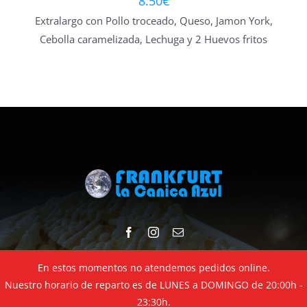
8.50
€
Extralargo con Pollo troceado, Queso, Jamon York,
Cebolla caramelizada, Lechuga y 2 Huevos fritos
En estos momentos no atendemos pedidos online.
© Copyright 2020 -
2026 | Diseñado por
D&D Serveis
| Todos los
Nuestro horario de reparto es de LUNES a DOMINGO de 20:00h -
derechos reservados
23:30h.