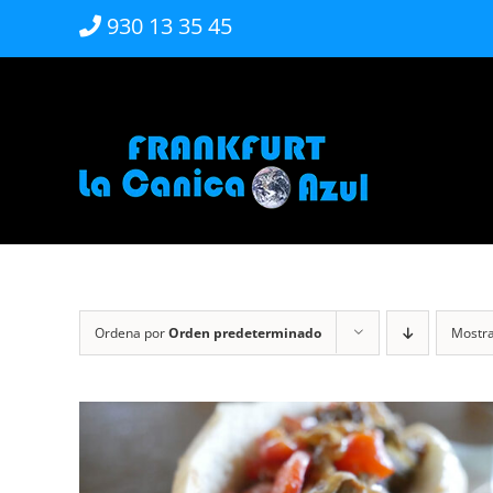
Saltar
930 13 35 45
al
contenido
Ordena por
Orden predeterminado
Mostr